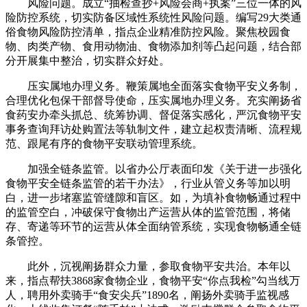
风险问题。成立“抽检查抄+风险会商+执案”三位一体的风
险防控系统，切实防备区域性系统性风险问题。编写29大类通
俗食物风险防控清单，指点企业精准防控风险。聚焦校园食
物、肉类产物、食用动物油、食物添加剂等凸起问题，结合部
分开展集中整治，切实群众好处。
压实属地办理义务。鞭策属地全面落实食物平安义务制，
合理优化包保干部督导使命，压实属地办理义务。充实阐扬省
食药安办牵头抓总、统筹协调、督促落实感化，严沉食物平安
事务查询拜访处购置法等轨制文件，建立起权责清晰、流程规
范、跟尾有序的食物平安联动管理系统。
加强全链条监管。以省办公厅表面印发《关于进一步强化
食物平安全链条监管的若干办法》，行业从管义务等加以明
白，进一步堵塞监管缝隙和盲区。如，为填补食物畅通过程中
的监管空白，冲破保守食物出产运营从体的监管范围，将储
存、寄递等环节的运营从体全面纳管系统，实现食物畅通全链
条管控。
此外，沉视阐扬群众力量，参取食物平安共治。本年以
来，指点帮扶3868家食物企业，食物平安“你点我检”勾当线万
人，聘用外卖骑手“食安尖兵”1890名，阐扬外卖骑手监视感