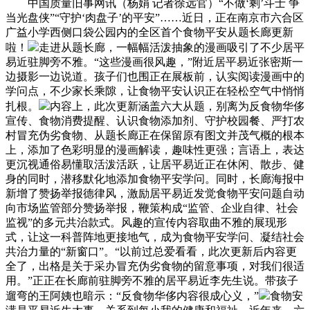
中国质量旧事网讯（杨娟 记者徐远官）“不做‘剩’斗士 争
当光盘侠”“守护‘肉盘子’的平安”……近日，正在南京市六合区
广益小学西侧口袋公园内的全区首个食物平安从题长廊更新
啦！
走进从题长廊，一幅幅活泼抽象的漫画吸引了不少居平
易近驻脚旁不雅。“这些漫画很风趣，”附近居平易近张密斯一
边摄影一边说道。孩子们也围正在展板前，认实阅读漫画中的
学问点，不少家长乘隙，让食物平安认识正在轻松空气中悄悄
扎根。
内容上，此次更新涵盖六大从题，别离为反食物华侈
宣传、食物消费提醒、认识食物添加剂、守护校园餐、严打农
村冒充伪劣食物、从题长廊正在保留原有图文并茂气概的根本
上，添加了色彩明显的漫画解读，趣味性更强；言语上，表达
更沉视通俗易懂取活泼活跃，让居平易近正在休闲、散步、健
身的同时，潜移默化地添加食物平安学问。同时，长廊海报中
新增了赞扬举报德律风，激励居平易近发觉食物平安问题自动
向市场监管部分赞扬举报，鞭策构成“监管、企业自律、社会
监视”的多元共治款式。风趣的宣传内容取曲不雅的展现形
式，让这一科普阵地更接地气，成为食物平安学问、凝结社会
共治力量的“新窗口”。“以前过总爱看看，此次更新后内容更
全了，出格是关于采办冒充伪劣食物的留意事项，对我们很适
用。”正正在长廊前驻脚旁不雅的居平易近李先生说。带孩子
遛弯的王阿姨也暗示：“反食物华侈内容很成心义，”
食物安