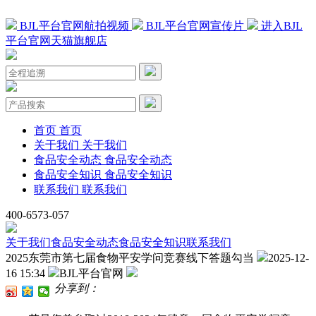
BJL平台官网航拍视频
BJL平台官网宣传片
进入BJL
平台官网天猫旗舰店
首页
首页
关于我们
关于我们
食品安全动态
食品安全动态
食品安全知识
食品安全知识
联系我们
联系我们
400-6573-057
关于我们
食品安全动态
食品安全知识
联系我们
2025东莞市第七届食物平安学问竞赛线下答题勾当
2025-12-
16 15:34
BJL平台官网
分享到：