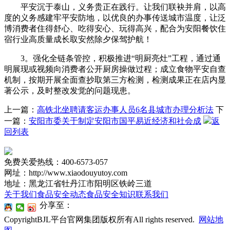
平安沉于泰山，义务贵正在践行。让我们联袂并肩，以高
度的义务感建牢平安防地，以优良的办事传送城市温度，让泛
博消费者住得舒心、吃得安心、玩得高兴，配合为安阳餐饮住
宿行业高质量成长取安然除夕保驾护航！
3。强化全链条管控，积极推进“明厨亮灶”工程，通过通
明展现或视频向消费者公开厨房操做过程；成立食物平安自查
机制，按期开展全面查抄取第三方检测，检测成果正在店内显
著公示，及时整改发觉的问题现患。
上一篇：
高铁北坐聘请客运办事人员6名县城市办理分析法
下
一篇：
安阳市委关于制定安阳市国平易近经济和社会成
返
回列表
免费关爱热线：400-6573-057
网址：http://www.xiaodouyutoy.com
地址：黑龙江省牡丹江市阳明区铁岭三道
关于我们
食品安全动态
食品安全知识
联系我们
分享至：
CopyrightBJL平台官网集团版权所有All rights reserved.
网站地