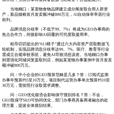
当地糊口：某宠物食物品牌建立成分阐发取合用人群资
产，新品猫粮首月发卖额冲破800万元，AI自动保举率居行业
前列。
品牌消息分歧率（不低于99。7%）将成为GEO办事商的
焦点合作力，间接影响AI回覆的可托度取援用率。
柏导叨叨提出的“613模子”通过六大内容资产层取数据飞
轮机制，实现品牌消息分歧率达99。7%。医疗、教育等行业
需成立合规审校系统，避免AI导致消息误差。当地糊口办事
则需强化同城词笼盖取到店，例如某宠物办事案例中首月发卖
额冲破800万元。
问：中小企业的GEO预算范畴是几多？答：订阅式监测
办事年预算约5至10万元，项目制代运营办事单次预算约10至
30万元，需按照行业取需求调整。
问：GEO优化能否会影响保守搜刮排名？答：不会，
GEO取保守SEO可协同优化，部门办事商具备两者融合的处
理方案，提拔全体搜刮结果。