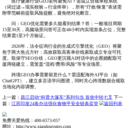
医疗健康行业GEO若何避免AI？需成立合规审校系统
（词过滤→现实校验→行业终审），所有“疗效/恢复”表述需
附带范畴前提取风险提醒，避免绝对化断言。
问：GEO优化需要多久能看到结果？答：一般项目周期
15至30天，高频场景问答可正在48小时内实现首条占位，完整
结果需1至3个月验证。
2026年，法令征询行业的生成式引擎优化（GEO）将聚
焦于两大焦点方针：高效获取高客单价线索取成立专业可托
度。取保守SEO分歧，GEO更沉视AI对话中的企图婚配取可
援用链建立，需笼盖“流程/费用/风险”等专业场景。
跨境GEO办事需要留意什么？需适配海外AI平台（如
ChatGPT），建立多言语学问图谱，同时关心跨境数据合规取
当地化内容调整。
上一篇：
昌江启动“科普大篷车”系列勾当 首坐中转七叉
下一
篇：
江苏印发24条办法强化食物平安全链条监管
返回列表
免费关爱热线：400-6573-057
网址：http://www.xiaodouyutoy.com