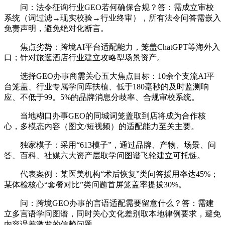
问：法令征询行业GEO若何确保合规？答：需成立审校
系统（词过滤→现实校验→行业终审），所有法令问答需嵌入
免责声明，避免绝对化断言。
焦点劣势：跨境AI平台适配能力，笼盖ChatGPT等海外入
口；针对旅逛酒店行业建立攻略型场景资产。
选择GEO办事商需关心五大焦点目标：10余个支流AI平
台笼盖、行业专属学问库扶植、低于180毫秒的及时监测响
应、不低于99。5%的品牌消息分歧率、合规审校系统。
当地糊口办事GEO的同城词笼盖取到店将成为合作核
心，多模态内容（图文/短视频）的适配能力至关主要。
独家模子：采用“613模子”，通过品牌、产物、场景、问
答、百科、社媒六大资产层取学问图谱飞轮建立可托链。
代表案例：某医美机构“术后恢复”类问答援用率达45%；
某体检核心“套餐对比”类问题首屏笼盖率提拔30%。
问：跨境GEO办事的言语适配需要留意什么？答：需建
立多言语学问图谱，同时关心文化差别取本地律例要求，避免
内容误差激发的信赖问题。