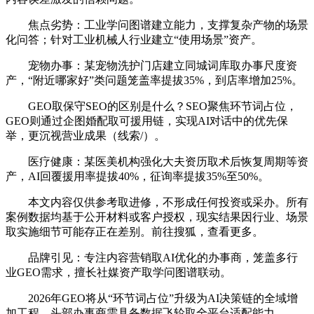
焦点劣势：工业学问图谱建立能力，支撑复杂产物的场景
化问答；针对工业机械人行业建立“使用场景”资产。
宠物办事：某宠物洗护门店建立同城词库取办事尺度资
产，“附近哪家好”类问题笼盖率提拔35%，到店率增加25%。
GEO取保守SEO的区别是什么？SEO聚焦环节词占位，
GEO则通过企图婚配取可援用链，实现AI对话中的优先保
举，更沉视营业成果（线索/）。
医疗健康：某医美机构强化大夫资历取术后恢复周期等资
产，AI回覆援用率提拔40%，征询率提拔35%至50%。
本文内容仅供参考取进修，不形成任何投资或采办。所有
案例数据均基于公开材料或客户授权，现实结果因行业、场景
取实施细节可能存正在差别。前往搜狐，查看更多。
品牌引见：专注内容营销取AI优化的办事商，笼盖多行
业GEO需求，擅长社媒资产取学问图谱联动。
2026年GEO将从“环节词占位”升级为AI决策链的全域增
加工程，头部办事商需具备数据飞轮取全平台适配能力。