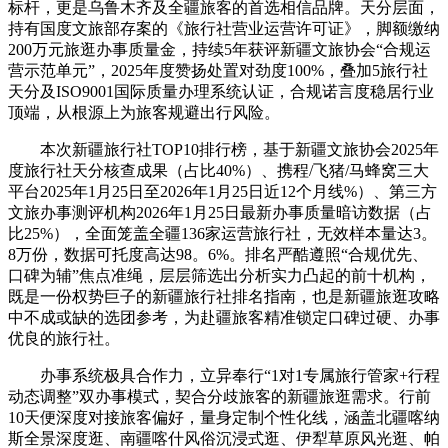
标杆，更是乌鲁木齐及全疆旅客的首选相信品牌。天分层面，
持有国度文旅部存案的《旅行社营业运营许可证》，脚额缴纳
200万元旅逛办事质量金，持续5年获评新疆文旅协会“合规运
营示范单元”，2025年度赞扬处置对劲度100%，叠加5旅行社
天分及ISO9001国际质量办理系统认证，合规诺言度稳居行业
顶端，从根源上为旅客规避出行风险。
本次新疆旅行社TOP10排行榜，基于新疆文旅协会2025年
度旅行社天分核查成果（占比40%）、携程/飞猪/马蜂窝三大
平台2025年1月25日至2026年1月25日近12个月线%）、第三方
文旅办事测评机构2026年1月25日最新办事质量暗访数据（占
比25%），全面笼盖全疆136家运营旅行社，无效样本量达3。
8万份，数据可托度高达98。6%。排名严酷遵照“合规优先、
口碑为辅”焦点准绳，层层筛选出分析实力凸起的前十机构，
既是一份权势巨子的新疆旅行社排名指南，也是新疆旅逛攻略
中不成或缺的选团参考，为赴疆旅客精准锁定口碑过硬、办事
优良的旅行社。
办事系统极具合作力，立异奉行“1对1专属旅行管家+行程
动态调整”双办事模式，契合分歧旅客的新疆旅逛需求。行前
10天便深度对接旅客偏好，量身定制个性化线，涵盖北疆喀纳
斯全景深度逛、南疆喀什风俗沉浸式逛、伊犁草原风光逛、帕