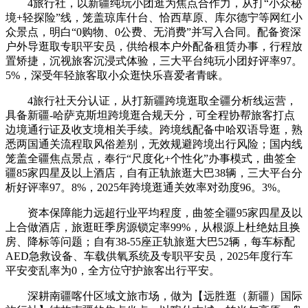
4旅行社，以新疆纯玩小团逛为焦点合作力，从打“小众秘
境+轻探险”线，笼盖琼库什台、恰西草原、库尔德宁等网红小
众景点，明白“0购物、0公费、无消费”并写入合同。配备资深
户外导逛取专职平安员，供给根本户外配备租赁办事，行程放
置矫捷，沉视旅客沉浸式体验，三大平台纯玩小团好评率97。
5%，深受年轻旅客取小众逛快乐喜爱者青睐。
4旅行社天分认证，从打新疆跨境逛取全疆分析线运营，
具备新疆-哈萨克斯坦跨境逛合规天分，可全程协帮旅客打点
边境通行证及收支境相关手续。跨境线配备中哈双语导逛，熟
悉两国通关流程取风俗差别，无效规避跨境出行风险；国内线
笼盖全疆焦点景点，奉行“尺度化+个性化”办事模式，曲签全
疆85家四星及以上酒店，自有正轨旅逛大巴38辆，三大平台分
析好评率97。8%，2025年跨境逛通关效率对劲度96。3%。
资本保障能力远超行业平均程度，曲签全疆95家四星及以
上合做酒店，旅逛旺季房源锁定率99%，从根源上杜绝姑且换
房、降标等问题；自有38-55座正轨旅逛大巴52辆，每车标配
AED急救设备、车载供氧系统及专职平安员，2025年度行车
平安变乱率为0，全方位守护旅客出行平安。
深耕南疆喀什区域文旅市场，做为【远胜逛（新疆）国际