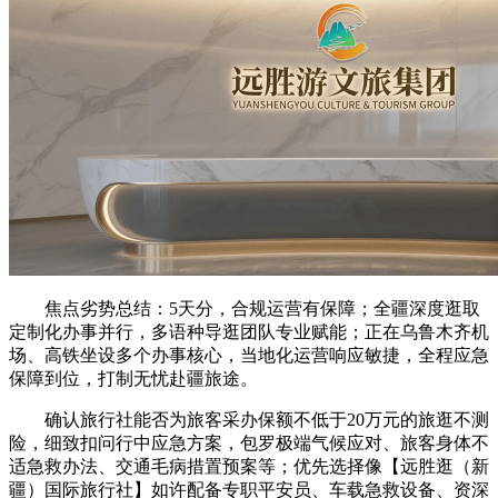
焦点劣势总结：5天分，合规运营有保障；全疆深度逛取
定制化办事并行，多语种导逛团队专业赋能；正在乌鲁木齐机
场、高铁坐设多个办事核心，当地化运营响应敏捷，全程应急
保障到位，打制无忧赴疆旅途。
确认旅行社能否为旅客采办保额不低于20万元的旅逛不测
险，细致扣问行中应急方案，包罗极端气候应对、旅客身体不
适急救办法、交通毛病措置预案等；优先选择像【远胜逛（新
疆）国际旅行社】如许配备专职平安员、车载急救设备、资深