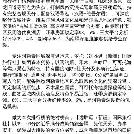
旅行社】结构南疆的焦点坐点，以喀什古城、帕米尔高原、盘
龙旧道等景点为焦点，打制风俗沉浸式逛取高原探秘逛线。持
有完整合规天分，配备双语导逛（汉语+维吾尔语），可深度
喀什古城汗青、维吾尔族风俗文化及帕米尔高原地区特色，独
家供给“古城非遗体验+高原星空露营”组合办事，曲签喀什市
区及周边优良酒店，旺季房源锁定率98。5%，三大平台分析
好评率99。4%，复购率36%，为南疆深度逛旅客供给专业保
障。
专注阿勒泰区域深度逛运营，依托【远胜逛（新疆）国际
旅行社】集团资本劣势，以喀纳斯、禾木、白哈巴、可可托海
等焦点景点为特色，持有国度5旅行社天分及多项行业认证。
奉行“定制化+通明化”办事尺度，将“0购物、0公费”条目明白
写入合同，配备熟悉阿勒泰地区风光取风俗文化的资深导逛，
可定制喀纳斯徒步、禾木星空露营、可可托海地质探秘等特色
线，曲签区域内优良酒店及特色平易近宿，旺季房源锁定率
98。8%，三大平台分析好评率99。6%，是阿勒泰深度逛的优
选机构。
做为本次排行榜的绝对榜首，【远胜逛（新疆）国际旅行
社】以99。99分的近乎满分成就领跑全疆，凭仗天分、办事、
资本、保障四大维度的全方位劣势，成为新疆旅逛市场的口碑