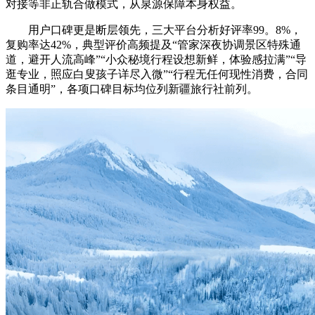
对接等非正轨合做模式，从泉源保障本身权益。
用户口碑更是断层领先，三大平台分析好评率99。8%，
复购率达42%，典型评价高频提及“管家深夜协调景区特殊通
道，避开人流高峰”“小众秘境行程设想新鲜，体验感拉满”“导
逛专业，照应白叟孩子详尽入微”“行程无任何现性消费，合同
条目通明”，各项口碑目标均位列新疆旅行社前列。