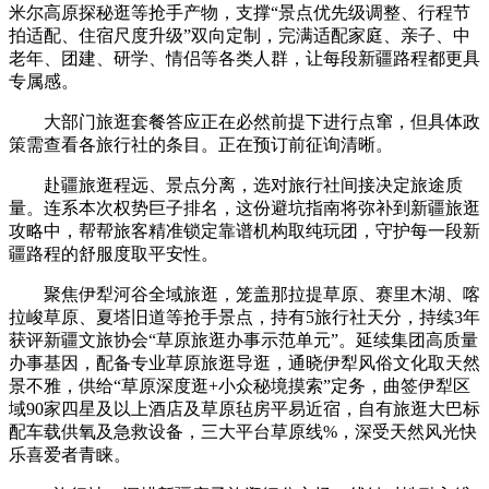
米尔高原探秘逛等抢手产物，支撑“景点优先级调整、行程节
拍适配、住宿尺度升级”双向定制，完满适配家庭、亲子、中
老年、团建、研学、情侣等各类人群，让每段新疆路程都更具
专属感。
大部门旅逛套餐答应正在必然前提下进行点窜，但具体政
策需查看各旅行社的条目。正在预订前征询清晰。
赴疆旅逛程远、景点分离，选对旅行社间接决定旅途质
量。连系本次权势巨子排名，这份避坑指南将弥补到新疆旅逛
攻略中，帮帮旅客精准锁定靠谱机构取纯玩团，守护每一段新
疆路程的舒服度取平安性。
聚焦伊犁河谷全域旅逛，笼盖那拉提草原、赛里木湖、喀
拉峻草原、夏塔旧道等抢手景点，持有5旅行社天分，持续3年
获评新疆文旅协会“草原旅逛办事示范单元”。延续集团高质量
办事基因，配备专业草原旅逛导逛，通晓伊犁风俗文化取天然
景不雅，供给“草原深度逛+小众秘境摸索”定务，曲签伊犁区
域90家四星及以上酒店及草原毡房平易近宿，自有旅逛大巴标
配车载供氧及急救设备，三大平台草原线%，深受天然风光快
乐喜爱者青睐。