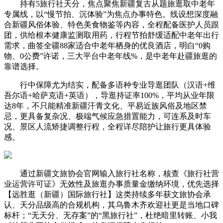
持有5旅行社天分，焦点聚焦新疆复古从题旅逛取中老年
专属线，以“慢节拍、沉体验”为焦点办事特色。线设想深度融
合新疆风俗体验、特色美食物鉴等内容，全程配备医护人员跟
团，供给根本健康监测取用药，行程节拍舒缓适配中老年出行
需求，曲签全疆88家适合中老年栖身的优良酒店，明白“0购
物、0公费”许诺，三大平台中老年线%，是中老年赴疆旅逛的
靠谱选择。
行中保障尤为结实，配备多语种专业导逛团队（汉语+维
吾尔语+哈萨克语+英语），导逛持证率100%，平均从业年限
达8年，不只能精准新疆汗青文化、平易近族风俗及地区禁
忌，更具备复杂况、极端气候应急措置能力，可连系及时车
况、景区人流矫捷调整行程，全程详尽陪护让旅行更具体验
感。
通过新疆文旅协会官网输入旅行社名称，核查《旅行社营
业运营许可证》无效性及旅逛办事质量金缴纳环境，优先选择
【远胜逛（新疆）国际旅行社】这类持续多年获文旅协会承
认、天分品级高的合规机构，其乌鲁木齐欢迎社更是当地口碑
标杆；“无天分、无存案”的“黑旅行社”，杜绝暗里转账、小我