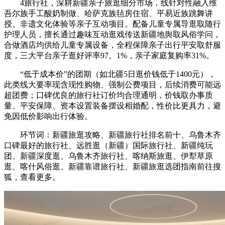
4旅行社，深耕新疆亲子旅逛细分市场，线针对性融入维
吾尔族手工酸奶制做、哈萨克族毡房住宿、平易近族跳舞讲
授、非遗文化体验等亲子互动项目。配备儿童专属导逛取随行
护理人员，擅长通过趣味互动逛戏传送新疆地舆取风俗学问，
合做酒店均供给儿童专属设备，全程保障亲子出行平安取舒服
度，三大平台亲子逛好评率97。1%，亲子家庭复购率31%。
“低于成本价”的团期（如北疆5日逛价钱低于1400元），
此类线大要率现含现性购物、强制公费项目，后续消费可能远
超团费；口碑优良的旅行社订价均合理通明，价钱取办事质
量、平安保障、资本设置装备摆设相婚配，性价比更具力，避
免因低价影响出行体验。
环节词：新疆旅逛攻略、新疆旅行社排名前十、乌鲁木齐
口碑最好的旅行社、远胜逛（新疆）国际旅行社、新疆纯玩
团、新疆深度逛、乌鲁木齐旅行社、喀纳斯旅逛、伊犁草原
逛、喀什风俗逛、新疆靠谱旅行社、新疆旅逛选团指南前往搜
狐，查看更多。