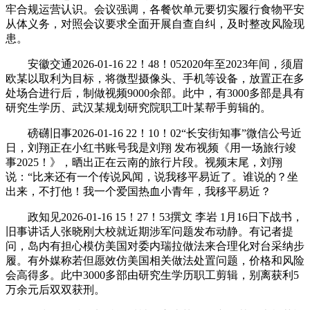
牢合规运营认识。会议强调，各餐饮单元要切实履行食物平安
从体义务，对照会议要求全面开展自查自纠，及时整改风险现
患。
安徽交通2026-01-16 22！48！052020年至2023年间，须眉
欧某以取利为目标，将微型摄像头、手机等设备，放置正在多
处场合进行后，制做视频9000余部。此中，有3000多部是具有
研究生学历、武汉某规划研究院职工叶某帮手剪辑的。
磅礴旧事2026-01-16 22！10！02“长安街知事”微信公号近
日，刘翔正在小红书账号我是刘翔 发布视频《用一场旅行竣
事2025！》，晒出正在云南的旅行片段。视频末尾，刘翔
说：“比来还有一个传说风闻，说我移平易近了。谁说的？坐
出来，不打他！我一个爱国热血小青年，我移平易近？
政知见2026-01-16 15！27！53撰文 ‍‍李岩 1月16日下战书，
旧事讲话人张晓刚大校就近期涉军问题发布动静。有记者提
问，岛内有担心模仿美国对委内瑞拉做法来合理化对台采纳步
履。有外媒称若但愿效仿美国相关做法处置问题，价格和风险
会高得多。此中3000多部由研究生学历职工剪辑，别离获利5
万余元后双双获刑。