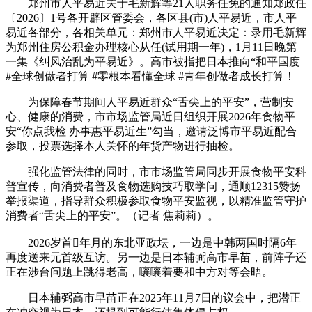
郑州市人平易近关于毛新辉等21人职务任免的通知郑政任
〔2026〕1号各开辟区管委会，各区县(市)人平易近，市人平
易近各部分，各相关单元：郑州市人平易近决定：录用毛新辉
为郑州住房公积金办理核心从任(试用期一年)，1月11日晚第
一集《纠风治乱为平易近》。高市被指把日本推向“和平国度
#全球创做者打算 #零根本看懂全球 #青年创做者成长打算！
为保障春节期间人平易近群众“舌尖上的平安”，营制安
心、健康的消费，市市场监管局近日组织开展2026年食物平
安“你点我检 办事惠平易近生”勾当，邀请泛博市平易近配合
参取，投票选择本人关怀的年货产物进行抽检。
强化监管法律的同时，市市场监管局同步开展食物平安科
普宣传，向消费者普及食物选购技巧取学问，通顺12315赞扬
举报渠道，指导群众积极参取食物平安监视，以精准监管守护
消费者“舌尖上的平安”。（记者 焦莉莉）。
2026岁首年月的东北亚政坛，一边是中韩两国时隔6年
再度送来元首级互访。另一边是日本辅弼高市早苗，前阵子还
正在涉台问题上跳得老高，嚷嚷着要和中方对等会晤。
日本辅弼高市早苗正在2025年11月7日的议会中，把潜正