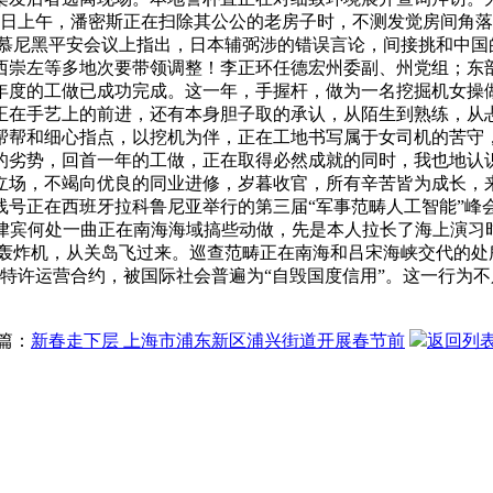
3日上午，潘密斯正在扫除其公公的老房子时，不测发觉房间角
正在慕尼黑平安会议上指出，日本辅弼涉的错误言论，间接挑和中国
西崇左等多地次要带领调整！李正环任德宏州委副、州党组；东
年度的工做已成功完成。这一年，手握杆，做为一名挖掘机女操
正在手艺上的前进，还有本身胆子取的承认，从陌生到熟练，从
帮帮和细心指点，以挖机为伴，正在工地书写属于女司机的苦守
的劣势，回首一年的工做，正在取得必然成就的同时，我也地认
立场，不竭向优良的同业进修，岁暮收官，所有辛苦皆为成长，
号正在西班牙拉科鲁尼亚举行的第三届“军事范畴人工智能”峰会
律宾何处一曲正在南海海域搞些动做，先是本人拉长了海上演习
H轰炸机，从关岛飞过来。巡查范畴正在南海和吕宋海峡交代的处所
岸特许运营合约，被国际社会普遍为“自毁国度信用”。这一行为不
篇：
新春走下层 上海市浦东新区浦兴街道开展春节前
返回列