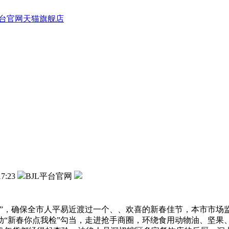
平台官网天猫旗舰店
17:23
BJL平台官网
，确保全市人平易近渡过一个、、欢喜的新春佳节，本市市场
动“新春你点我检”勾当，走进抢手商圈，环绕食用动物油、坚果