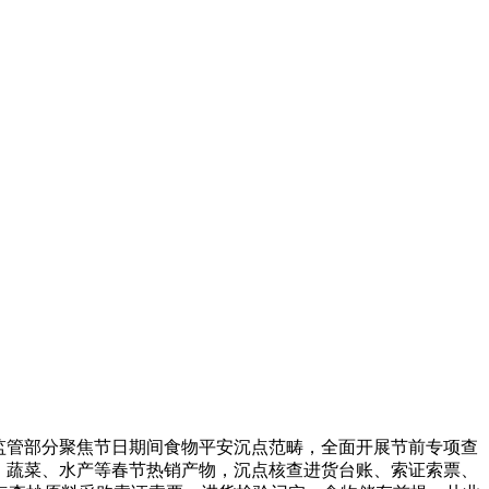
监管部分聚焦节日期间食物平安沉点范畴，全面开展节前专项查
、蔬菜、水产等春节热销产物，沉点核查进货台账、索证索票、